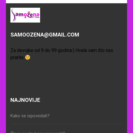
SAMOOZENA@GMAIL.COM
Za devojke od 9 do 99 godina:) Hvala vam što nas
pratite
NAJNOVIJE
Kako se ispovedati?